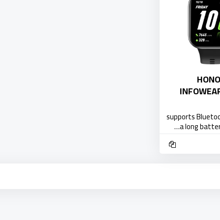
HONO
INFOWEAR
supports Bluetoo
a long battery