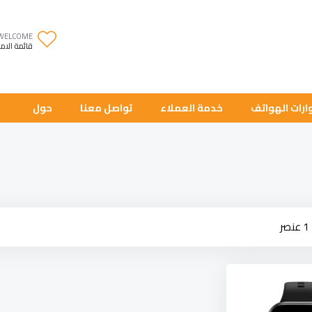
WELCOME
قائمة الام
رات الهواتف
خدمة العملاء
تواصل معنا
حول
كة
1
عنصر