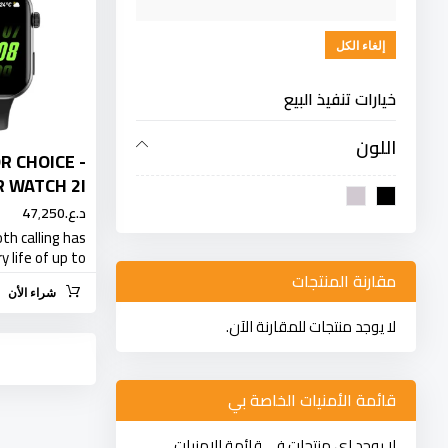
إلغاء الكل
خيارات تنفيذ البيع
اللون
R CHOICE -
 WATCH 2I
د.ع.‏47٬250
th calling has
 life of up to…
مقارنة المنتجات
شراء الأن
لا يوجد منتجات للمقارنة الآن.
قائمة الأمنيات الخاصة بي
لا يوجد اي منتجات في قائمة الامنيات