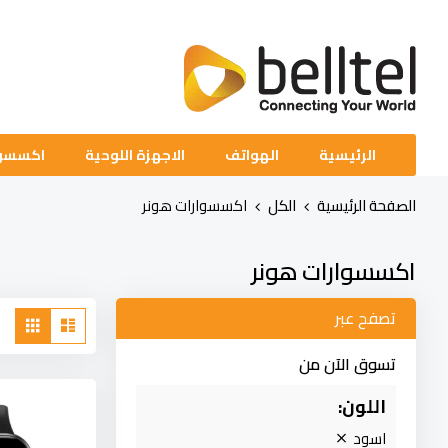
تخطي
إلى
المحتوى
الرئيسية
الهواتف
الاجهزة اللوحية
اكسسوا
الصفحة الرئيسية
الكل
اكسسوارات هونر
اكسسوارات هونر
مشاهدة
تصفح عبر
قائمة
الشب
كا
تسوق الآن من
اللون
اسود