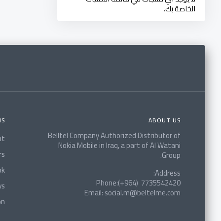
الخاصة بك.
NS
ABOUT US
Belltel Company Authorized Distributor of
nt
Nokia Mobile in Iraq, a part of Al Watani
rs
Group.
ok
Address:
Phone:(+964) 7735542420
ws
Email: social.m@beltelme.com
on