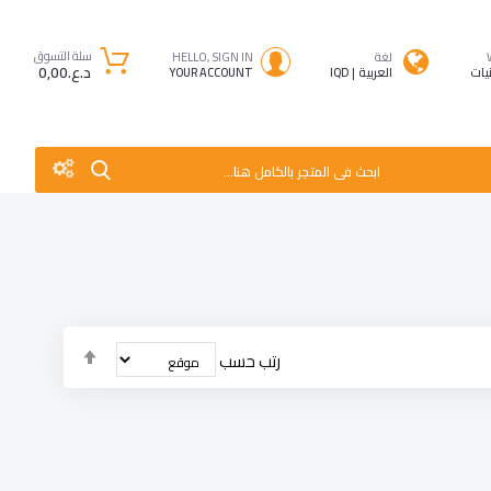
سلة التسوق
لغة
HELLO, SIGN IN
د.ع.‏0٫00
نيات
العربية
IQD
YOUR ACCOUNT
ابحث فى المتجر بالكامل هنا...
تحديد
رتب حسب
الاتجاه
التنازلي