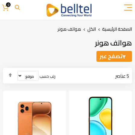
تخطي
0
إلى
المحتوى
الصفحة الرئيسية
الكل
هواتف هونر
هواتف هونر
تصفح عبر
تحدي
5
عناصر
رتب حسب
الاتج
التنا