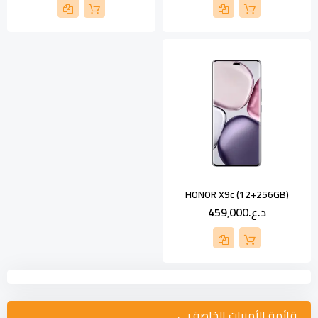
HONOR X9c (12+256GB)
د.ع.‏459٬000
قائمة الأمنيات الخاصة بي