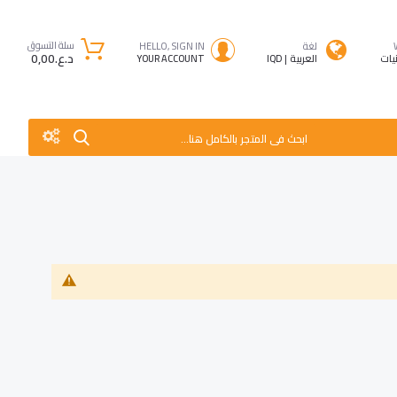
سلة التسوق
لغة
HELLO, SIGN IN
د.ع.‏0٫00
نيات
العربية
IQD
YOUR ACCOUNT
ابحث فى المتجر بالكامل هنا...