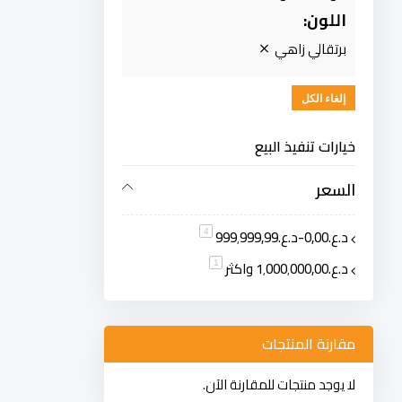
اللون
برتقالي زاهي
إلغاء الكل
خيارات تنفيذ البيع
السعر
د.ع.‏0٫00
-
د.ع.‏999٬999٫99
قطعة
4
د.ع.‏1٬000٬000٫00
واكثر
قطعة
1
مقارنة المنتجات
لا يوجد منتجات للمقارنة الآن.