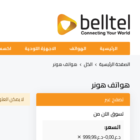
تخطي
إلى
المحتوى
الرئيسية
الهواتف
الاجهزة اللوحية
اكسسو
الصفحة الرئيسية
الكل
هواتف هونر
هواتف هونر
تصفح عبر
لا يمكن العثو
تسوق الآن من
السعر
د.ع.‏0٫00-د.ع.‏999٫99