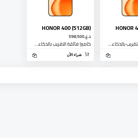
HONOR 400 (512GB)
HONOR 4
د.ع.‏598٬500
لتقريب بالذكاء…
كاميرا فائقة التقريب بالذكاء…
شراء الأن