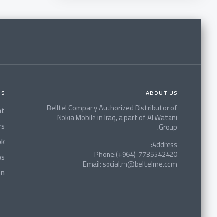
NS
ABOUT US
Belltel Company Authorized Distributor of
nt
Nokia Mobile in Iraq, a part of Al Watani
rs
Group.
ok
Address:
Phone:(+964) 7735542420
ws
Email: social.m@beltelme.com
on