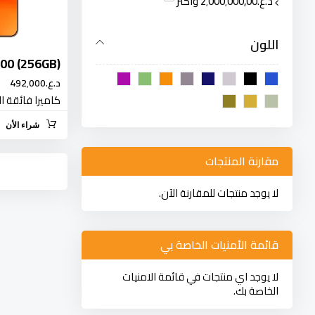
د.ع.‏2٬000٬000٫00
واكثر
اللون
00 (256GB)
د.ع.‏492٬000
كاميرا فائقة ا
شراء الأن
مقارنة المنتجات
لا يوجد منتجات للمقارنة الآن.
قائمة الأمنيات الخاصة بي
لا يوجد اي منتجات في قائمة الامنيات
الخاصة بك.