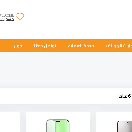
WELCOME
قائمة الام
رات الهواتف
خدمة العملاء
تواصل معنا
حول
كة
6
عناصر