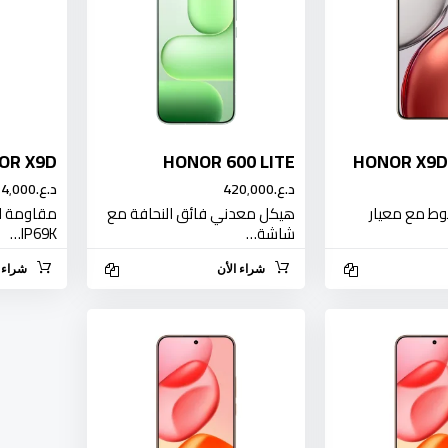
OR X9D
HONOR 600 LITE
HONOR X9D
د.ع.‏420٬000
د.ع.‏514٬000
ط مع معيار
هيكل معدني فائق النحافة مع
مقاومة ل
شاشة…
IP69K…
شراء الأن
شراء ا