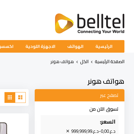
تخطي
إلى
المحتوى
الرئيسية
الهواتف
الاجهزة اللوحية
اكسسوا
الصفحة الرئيسية
الكل
هواتف هونر
هواتف هونر
مشاهدة
تصفح عبر
قائمة
الشب
كا
تسوق الآن من
السعر
د.ع.‏0٫00-د.ع.‏999٬999٫99