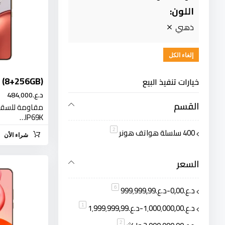
اللون
ذهبي
إلغاء الكل
 (8+256GB)
خيارات تنفيذ البيع
د.ع.‏484٬000
القسم
مقاومة للسقو
IP69K…
400 سلسلة هواتف هونر
قطعة
2
شراء الأن
السعر
د.ع.‏0٫00
-
د.ع.‏999٬999٫99
قطعة
6
د.ع.‏1٬000٬000٫00
-
د.ع.‏1٬999٬999٫99
قطعة
1
قطعة
2