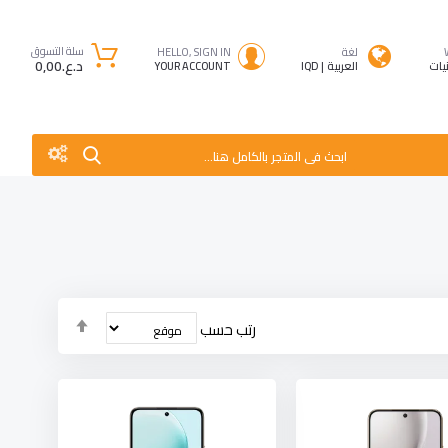
سلة التسوق
لغة
HELLO, SIGN IN
د.ع.‏0٫00
نيات
العربية
IQD
YOUR ACCOUNT
ابحث فى المتجر بالكامل هنا...
تحديد
رتب حسب
الاتجاه
التنازلي