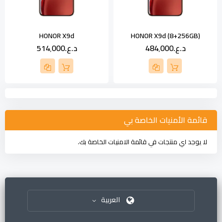
HONOR X9d
HONOR X9d (8+256GB)
د.ع.‏484٬000
د.ع.‏514٬000
قائمة الأمنيات الخاصة بي
لا يوجد اي منتجات في قائمة الامنيات الخاصة بك.
العربية