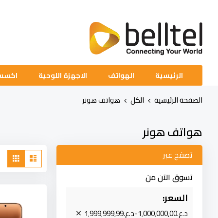
تخطي
إلى
المحتوى
الرئيسية
الهواتف
الاجهزة اللوحية
اكسسوا
الصفحة الرئيسية
الكل
هواتف هونر
هواتف هونر
مشاهدة
تصفح عبر
قائمة
الشب
كا
تسوق الآن من
السعر
د.ع.‏1٬000٬000٫00-د.ع.‏1٬999٬999٫99