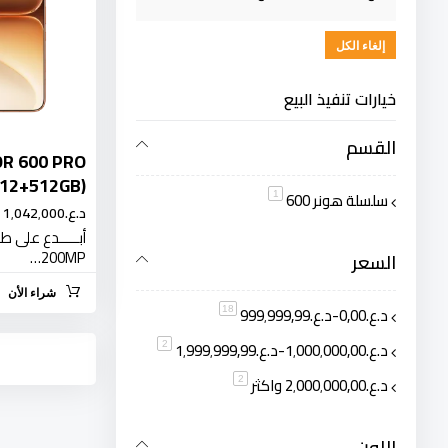
إلغاء الكل
خيارات تنفيذ البيع
القسم
R 600 PRO
(12+512GB)
سلسلة هونر 600
قطعة
1
د.ع.‏1٬042٬000
أبـــــدع على طر
200MP…
السعر
شراء الأن
د.ع.‏0٫00
-
د.ع.‏999٬999٫99
قطعة
18
د.ع.‏1٬000٬000٫00
-
د.ع.‏1٬999٬999٫99
قطعة
2
د.ع.‏2٬000٬000٫00
واكثر
قطعة
2
اللون