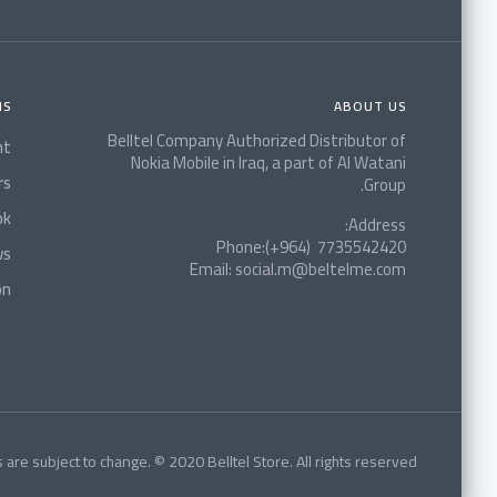
NS
ABOUT US
Belltel Company Authorized Distributor of
nt
Nokia Mobile in Iraq, a part of Al Watani
rs
Group.
ok
Address:
Phone:(+964) 7735542420
ws
Email: social.m@beltelme.com
on
 are subject to change. © 2020 Belltel Store. All rights reserved.