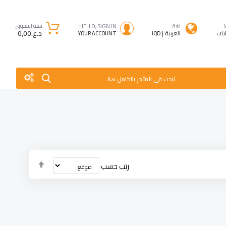
سلة التسوق
لغة
HELLO, SIGN IN
د.ع.‏0٫00
نيات
العربية
IQD
YOUR ACCOUNT
ابحث فى المتجر بالكامل هنا...
تحديد
رتب حسب
الاتجاه
التنازلي