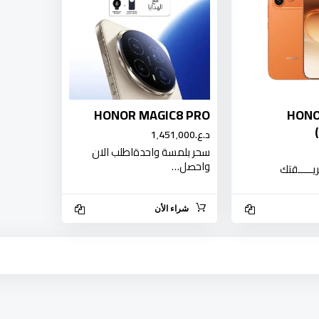
HONOR MAGIC8 PRO
HONO
د.ع.‏1٬451٬000
سحر بلمسة واحدةاطلب الان
واحصل…
يـــــقتك
شراء الأن